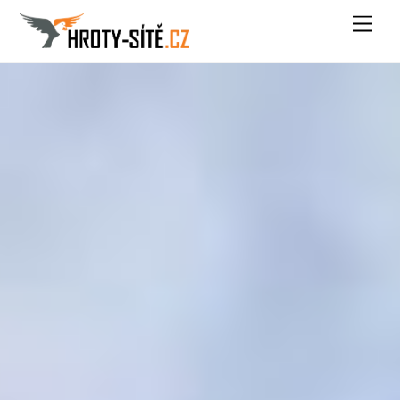
Skip
Men
to
content